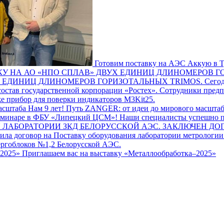
Готовим поставку на АЭС Аккую в 
 ЕДИНИЦ ДЛИНОМЕРОВ ГОРИЗОТАЛЬНЫХ TRIMOS.
Сего
тав государственной корпорации «Ростех». Сотрудники предпр
 прибор для поверки индикаторов M3Kit25.
Нам 9 лет! Путь ZANGER: от идеи до мирового масшта
Наши специалисты успешно п
ЗАКЛЮЧЕН ДО
а договор на Поставку оборудования лаборатории метрологии
ергоблоков №1,2 Белорусской АЭС.
Приглашаем вас на выставку «Металлообработка–2025»