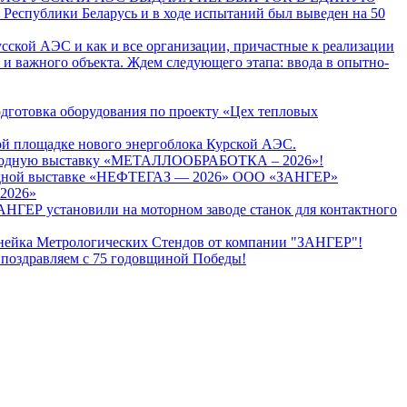
Республики Беларусь и в ходе испытаний был выведен на 50
сской АЭС и как и все организации, причастные к реализации
 и важного объекта. Ждем следующего этапа: ввода в опытно-
дготовка оборудования по проекту «Цех тепловых
ой площадке нового энергоблока Курской АЭС.
ародную выставку «МЕТАЛЛООБРАБОТКА – 2026»!
ООО «ЗАНГЕР»
 2026»
НГЕР установили на моторном заводе станок для контактного
нейка Метрологических Стендов от компании "ЗАНГЕР"!
 поздравляем с 75 годовщиной Победы!