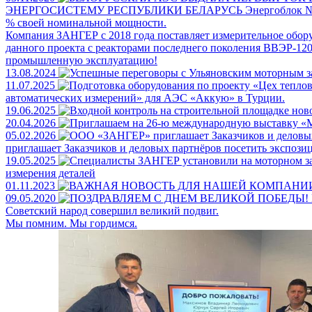
ЭНЕРГОСИСТЕМУ РЕСПУБЛИКИ БЕЛАРУСЬ
Энергоблок №
% своей номинальной мощности.
Компания ЗАНГЕР с 2018 года поставляет измерительное обору
данного проекта с реакторами последнего поколения ВВЭР-1200
промышленную эксплуатацию!
13.08.2024
11.07.2025
автоматических измерений» для АЭС «Аккую» в Турции.
19.06.2025
20.04.2026
05.02.2026
приглашает Заказчиков и деловых партнёров посетить экспо
19.05.2025
измерения деталей
01.11.2023
09.05.2020
Советский народ совершил великий подвиг.
Мы помним. Мы гордимся.